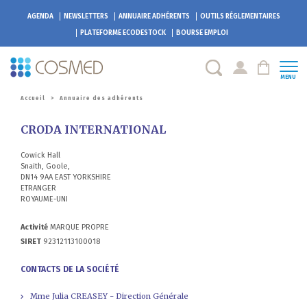
AGENDA
NEWSLETTERS
ANNUAIRE ADHÉRENTS
OUTILS RÉGLEMENTAIRES
PLATEFORME
ECODESTOCK
BOURSE EMPLOI
MENU
Accueil
>
Annuaire des adhérents
CRODA INTERNATIONAL
Cowick Hall
Snaith, Goole,
DN14 9AA EAST YORKSHIRE
ETRANGER
ROYAUME-UNI
Activité
MARQUE PROPRE
SIRET
92312113100018
CONTACTS DE LA SOCIÉTÉ
Mme Julia CREASEY - Direction Générale