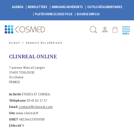
AGENDA
NEWSLETTERS
ANNUAIRE ADHÉRENTS
OUTILS RÉGLEMENTAIRES
PLATEFORME
ECODESTOCK
BOURSE EMPLOI
MENU
Accueil
>
Annuaire des adhérents
CLINREAL ONLINE
7 avenue Marcel Langer
31400 TOULOUSE
Occitanie
FRANCE
Activité
ETUDES ET CONSEIL
Téléphone
05 61 63 27 37
Email
contact@clinreal.com
Site
www.clinreal.fr
SIRET
48226423100058
Effectif
9