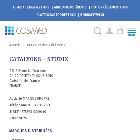
AGENDA
NEWSLETTERS
ANNUAIRE ADHÉRENTS
OUTILS RÉGLEMENTAIRES
PLATEFORME
ECODESTOCK
BOURSE EMPLOI
MENU
Accueil
>
Annuaire des adhérents
CATALYONS – STUDIX
217-219 rue La Fontaine
94120 FONTENAY-SOUS-BOIS
Paris/Ile-de-France
FRANCE
Activité
MARQUE PROPRE
Téléphone
01 53 28 24 91
SIRET
47787931600040
Effectif
25
MARQUES DISTRIBUÉES