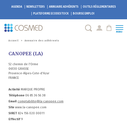
AGENDA
NEWSLETTERS
ANNUAIRE ADHÉRENTS
OUTILS RÉGLEMENTAIRES
PLATEFORME
ECODESTOCK
BOURSE EMPLOI
MENU
Accueil
>
Annuaire des adhérents
CANOPEE (LA)
52 chemin de l'Orme
06130 GRASSE
Provence-Alpes-Cote-d'Azur
FRANCE
Activité
MARQUE PROPRE
Téléphone
06 85 36 56 38
Email
comptabilite@la-canopee.com
Site
www.la-canopee.com
SIRET
824 156 020 00011
Effectif
9