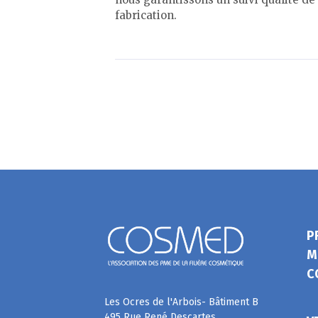
fabrication.
P
M
C
Les Ocres de l'Arbois- Bâtiment B
495 Rue René Descartes