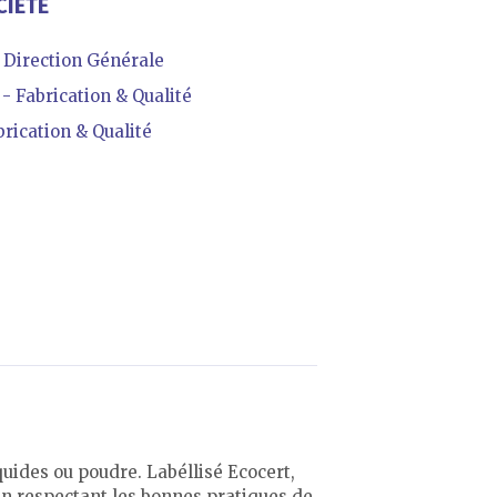
CIÉTÉ
Direction Générale
Fabrication & Qualité
ication & Qualité
uides ou poudre. Labéllisé Ecocert,
en respectant les bonnes pratiques de