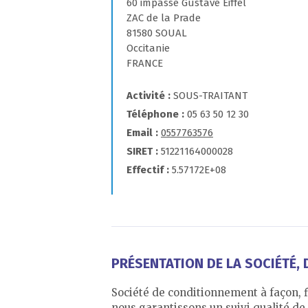
60 impasse Gustave Eiffel
ZAC de la Prade
81580 SOUAL
Occitanie
FRANCE
Activité
SOUS-TRAITANT
Téléphone
05 63 50 12 30
Email
0557763576
SIRET
51221164000028
Effectif
5.57172E+08
PRÉSENTATION DE LA SOCIÉTÉ, D
Société de conditionnement à façon, f
nous garantissons un suivi qualité d