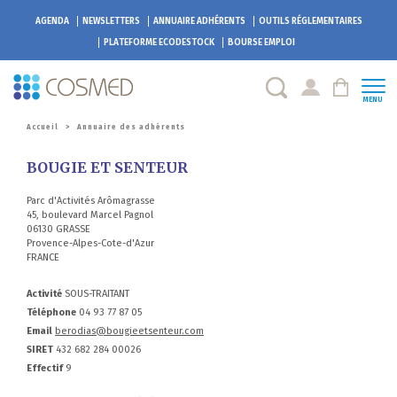
AGENDA
NEWSLETTERS
ANNUAIRE ADHÉRENTS
OUTILS RÉGLEMENTAIRES
PLATEFORME
ECODESTOCK
BOURSE EMPLOI
MENU
Accueil
>
Annuaire des adhérents
BOUGIE ET SENTEUR
Parc d'Activités Arômagrasse
45, boulevard Marcel Pagnol
06130 GRASSE
Provence-Alpes-Cote-d'Azur
FRANCE
Activité
SOUS-TRAITANT
Téléphone
04 93 77 87 05
Email
berodias@bougieetsenteur.com
SIRET
432 682 284 00026
Effectif
9