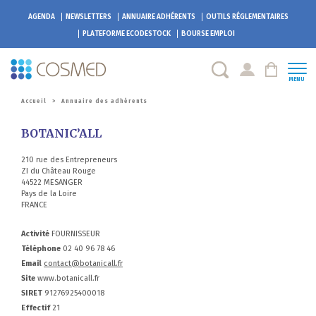
AGENDA
NEWSLETTERS
ANNUAIRE ADHÉRENTS
OUTILS RÉGLEMENTAIRES
PLATEFORME
ECODESTOCK
BOURSE EMPLOI
MENU
Accueil
>
Annuaire des adhérents
BOTANIC’ALL
210 rue des Entrepreneurs
ZI du Château Rouge
44522 MESANGER
Pays de la Loire
FRANCE
Activité
FOURNISSEUR
Téléphone
02 40 96 78 46
Email
contact@botanicall.fr
Site
www.botanicall.fr
SIRET
91276925400018
Effectif
21