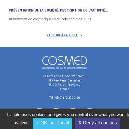
PRÉSENTATION DE LA SOCIÉTÉ, DESCRIPTION DE L’ACTIVITÉ...
Distribution de cosmetiques naturels et biologiques
RETOUR À LA LISTE
Les Ocres de l'Arbois- Bâtiment B
495 Rue René Descartes
13100 Aix-en-Provence
France
Tél: +33(0)4 42 22 30 40
This site uses cookies and gives you control over what you want t
activate
✓ OK, accept all
✗ Deny all cookies