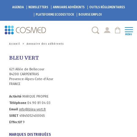
AGENDA
NEWSLETTERS
ANNUAIRE ADHÉRENTS
OUTILS RÉGLEMENTAIRES
PLATEFORME
ECODESTOCK
BOURSE EMPLOI
MENU
Accueil
>
Annuaire des adhérents
BLEU VERT
621 Allée de Bellecour
84200 CARPENTRAS
Provence-Alpes-Cote-d'Azur
FRANCE
Activité
MARQUE PROPRE
Téléphone
04 90 81 04 03
Email
info@bleu-vert.fr
SIRET
41845052400065
Effectif
9
MARQUES DISTRIBUÉES