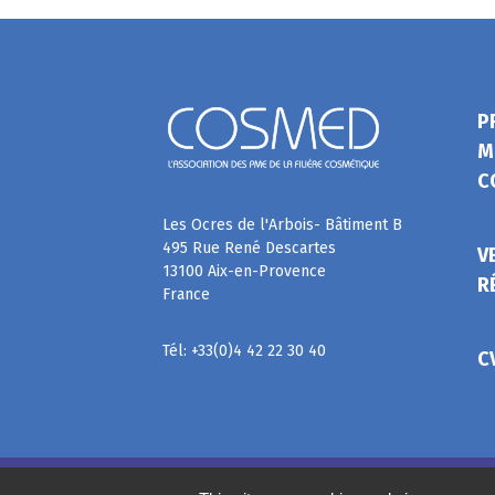
P
M
C
Les Ocres de l'Arbois- Bâtiment B
495 Rue René Descartes
V
13100 Aix-en-Provence
R
France
Tél: +33(0)4 42 22 30 40
C
©
2020
COSMED, tous droits réservés. Réalisé par