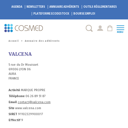
AGENDA
NEWSLETTERS
ANNUAIRE ADHÉRENTS
OUTILS RÉGLEMENTAIRES
PLATEFORME
ECODESTOCK
BOURSE EMPLOI
MENU
Accueil
>
Annuaire des adhérents
VALCENA
5 rue du Dr Mouisset
69006 LYON 06
AURA
FRANCE
Activité
MARQUE PROPRE
Téléphone
06 26 89 51 87
Email
contact@valcena.com
Site
www.valcena.com
SIRET
91102329900017
Effectif
9