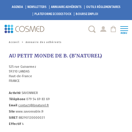
AGENDA
NEWSLETTERS
ANNUAIRE ADHÉRENTS
OUTILS RÉGLEMENTAIRES
PLATEFORME
ECODESTOCK
BOURSE EMPLOI
MENU
Accueil
>
Annuaire des adhérents
AU PETIT MONDE DE B. (B’NATUREL)
525 rue Guivarmez
59310 LANDAS
Haut-de-France
FRANCE
Activité
SAVONNIER
Téléphone
079 54 69 83 69
Email
contact@bnaturel.fr
Site
www.savonnable.fr
SIRET
88290120000031
Effectif
4