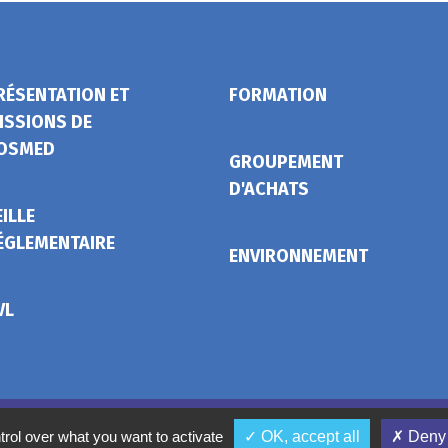
RÉSENTATION ET
FORMATION
ISSIONS DE
OSMED
GROUPEMENT
D'ACHATS
EILLE
ÉGLEMENTAIRE
ENVIRONNEMENT
VL
Mentions légales
Conditions gé
trol over what you want to activate
✓ OK, accept all
✗ Deny 