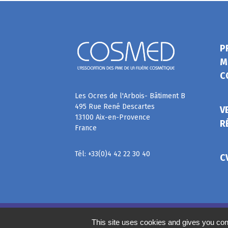
P
M
C
Les Ocres de l'Arbois- Bâtiment B
495 Rue René Descartes
V
13100 Aix-en-Provence
R
France
Tél: +33(0)4 42 22 30 40
C
©
2020
COSMED, tous droits réservés. Réalisé par
This site uses cookies and gives you con