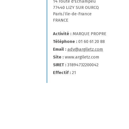
14 route d'Echampeu
77440 LIZY SUR OURCQ
Paris/Ile-de-France
FRANCE
Activité
MARQUE PROPRE
Téléphone
01 60 61 20 88
Email
adv@argiletz.com
Site
www.argiletz.com
SIRET
31894732200042
Effectif
21