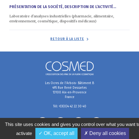
PRÉSENTATION DE LA SOCIÉTÉ, DESCRIPTION DE L’ACTIVITÉ...
Laboratoire d'analyses industrielles (pharmacie, alimentaire,
environnement, cosmétique, dispositifs médicaux)
RETOUR À LA LISTE
Les Ocres de l'Arbois- Bâtiment B
495 Rue René Descartes
13100 Aix-en-Provence
France
Tél: +33(0)4 42 22 30 40
This site uses cookies and gives you control over what you want t
activate
✓ OK, accept all
✗ Deny all cookies