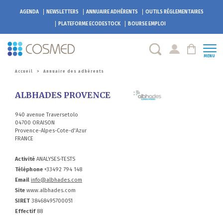
AGENDA
NEWSLETTERS
ANNUAIRE ADHÉRENTS
OUTILS RÉGLEMENTAIRES
PLATEFORME
ECODESTOCK
BOURSE EMPLOI
MENU
Accueil
>
Annuaire des adhérents
ALBHADES PROVENCE
940 avenue Traversetolo
04700 ORAISON
Provence-Alpes-Cote-d'Azur
FRANCE
Activité
ANALYSES-TESTS
Téléphone
+33492 794 148
Email
info@albhades.com
Site
www.albhades.com
SIRET
38468495700051
Effectif
88