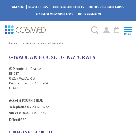
AGENDA
NEWSLETTERS
ANNUAIRE ADHÉRENTS
OUTILS RÉGLEMENTAIRES
PLATEFORME
ECODESTOCK
BOURSE EMPLOI
MENU
Accueil
>
Annuaire des adhérents
GIVAUDAN HOUSE OF NATURALS
629 route de Grasse
BP 217
06227 VALLAURIS
Provence-Alpes-Cote-d'Azur
FRANCE
Activité
FOURNISSEUR
Téléphone
04 93 64 16 72
SIRET
0 3682037100015
Effectif
20
CONTACTS DE LA SOCIÉTÉ