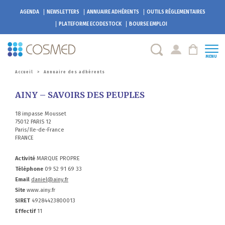
AGENDA
NEWSLETTERS
ANNUAIRE ADHÉRENTS
OUTILS RÉGLEMENTAIRES
PLATEFORME
ECODESTOCK
BOURSE EMPLOI
MENU
Accueil
>
Annuaire des adhérents
AINY – SAVOIRS DES PEUPLES
18 impasse Mousset
75012 PARIS 12
Paris/Ile-de-France
FRANCE
Activité
MARQUE PROPRE
Téléphone
09 52 91 69 33
Email
daniel@ainy.fr
Site
www.ainy.fr
SIRET
49284423800013
Effectif
11