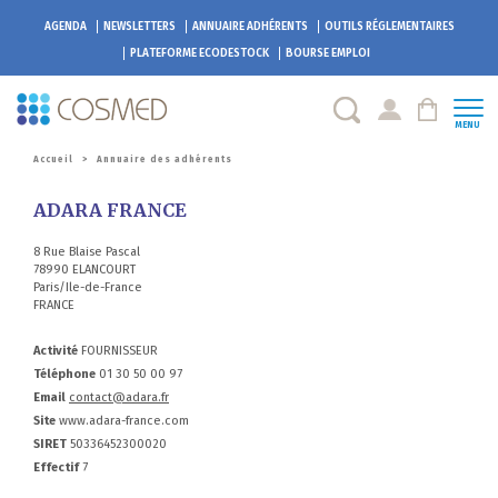
AGENDA
NEWSLETTERS
ANNUAIRE ADHÉRENTS
OUTILS RÉGLEMENTAIRES
PLATEFORME
ECODESTOCK
BOURSE EMPLOI
MENU
Accueil
>
Annuaire des adhérents
ADARA FRANCE
8 Rue Blaise Pascal
78990 ELANCOURT
Paris/Ile-de-France
FRANCE
Activité
FOURNISSEUR
Téléphone
01 30 50 00 97
Email
contact@adara.fr
Site
www.adara-france.com
SIRET
50336452300020
Effectif
7