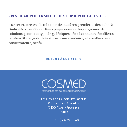
PRÉSENTATION DE LA SOCIÉTÉ, DESCRIPTION DE L’ACTIVITÉ...
ADARA France est distributeur de matières premières destinées à
l'industrie cosmétique. Nous proposons une large gamme de
solutions, pour tout type de galéniques : émulsionnants, émollients,
tensioactifs, agents de textures, conservateurs, alternatives aux
conservateurs, actifs.
RETOUR À LA LISTE
Les Ocres de l'Arbois- Bâtiment B
495 Rue René Descartes
13100 Aix-en-Provence
France
Tél: +33(0)4 42 22 30 40