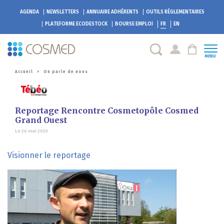
AGENDA
NEWSLETTERS
ANNUAIRE ADHÉRENTS
OUTILS RÉGLEMENTAIRES
PLATEFORME
ECODESTOCK
BOURSE EMPLOI
FR
EN
MENU
Accueil
>
On parle de nous
Reportage Rencontre Cosmetopôle Cosmed
Grand Ouest
Le 26 mai 2023
Visionner le reportage