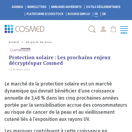
AGENDA
NEWSLETTERS
ANNUAIRE ADHÉRENTS
OUTILS RÉGLEMENTAIRES
PLATEFORME
ECODESTOCK
BOURSE EMPLOI
FR
EN
MENU
Accueil
>
On parle de nous
Protection solaire : Les prochains enjeux
décryptéspar Cosmed
Le 22 mars 2024
Le marché de la protection solaire est un marché
dynamique qui devrait bénéficier d’une croissance
annuelle de 3,48 % dans les cinq prochaines années
portée par la sensibilisation accrue des consommateurs
au risque de cancer de la peau et au vieillissement
cutané liés à l’exposition aux rayons UV.
Les marques contribuent à cette croissance en