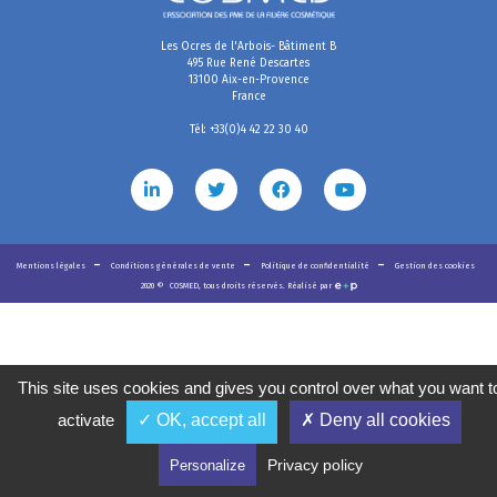
Les Ocres de l'Arbois- Bâtiment B
495 Rue René Descartes
13100 Aix-en-Provence
France
Tél: +33(0)4 42 22 30 40
Mentions légales
Conditions générales de vente
Politique de confidentialité
Gestion des cookies
2020
©
COSMED, tous droits réservés. Réalisé par
This site uses cookies and gives you control over what you want t
activate
✓ OK, accept all
✗ Deny all cookies
Privacy policy
Personalize