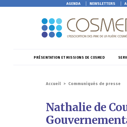
AGENDA
NEWSLETTERS
A
PRÉSENTATION ET MISSIONS DE COSMED
SERV
Accueil
>
Communiqués de presse
Nathalie de Cou
Gouvernementa