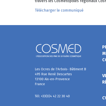
travers les Cosmetopôles régionaux Cos
Télécharger le communiqué
P
M
C
Les Ocres de l'Arbois- Bâtiment B
495 Rue René Descartes
V
13100 Aix-en-Provence
R
France
Tél: +33(0)4 42 22 30 40
C