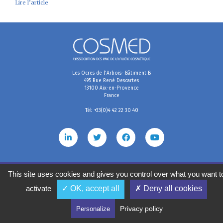
Lire l’article
Les Ocres de l'Arbois- Bâtiment B
495 Rue René Descartes
13100 Aix-en-Provence
France
Tél: +33(0)4 42 22 30 40
Mentions légales
Conditions générales de vente
Politique de confidentialité
Gestion des cookies
This site uses cookies and gives you control over what you want t
2020
©
COSMED, tous droits réservés. Réalisé par
activate
✓ OK, accept all
✗ Deny all cookies
Privacy policy
Personalize