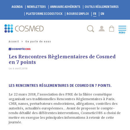
AGENDA
NEWSLETTERS
ANNUAIRE ADHÉRENTS
OUTILS RÉGLEMENTAIRES
PLATEFORME
ECODESTOCK
BOURSE EMPLOI
FR
EN
MENU
Accueil
>
On parle de nous
Les Rencontres Règlementaires de Cosmed
en 7 points
Le 4 avril 2018
LES RENCONTRES RÈGLEMENTAIRES DE COSMED EN 7 POINTS.
Le 22 mars 2018, l’association des PME de la filière cosmétique
organisait ses traditionnelles Rencontres Règlementaires à Paris.
CMR, nanos, perturbateurs endocriniens, allégations, contrôles des
autorités, actualités européennes… Avant de proposer le compte-
rendu détaillé des différentes interventions, CosmeticOBS a choisi de
mettre en exergue les principales informations à retenir de cette
journée.