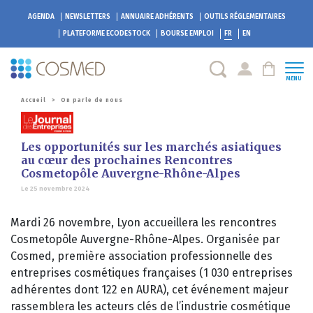
AGENDA
NEWSLETTERS
ANNUAIRE ADHÉRENTS
OUTILS RÉGLEMENTAIRES
PLATEFORME
ECODESTOCK
BOURSE EMPLOI
FR
EN
MENU
Accueil
>
On parle de nous
Les opportunités sur les marchés asiatiques
au cœur des prochaines Rencontres
Cosmetopôle Auvergne-Rhône-Alpes
Le 25 novembre 2024
Mardi 26 novembre, Lyon accueillera les rencontres
Cosmetopôle Auvergne-Rhône-Alpes. Organisée par
Cosmed, première association professionnelle des
entreprises cosmétiques françaises (1 030 entreprises
adhérentes dont 122 en AURA), cet événement majeur
rassemblera les acteurs clés de l’industrie cosmétique