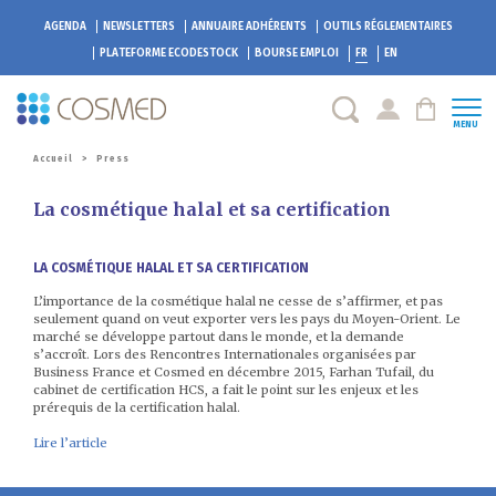
AGENDA
NEWSLETTERS
ANNUAIRE ADHÉRENTS
OUTILS RÉGLEMENTAIRES
PLATEFORME
ECODESTOCK
BOURSE EMPLOI
FR
EN
MENU
Accueil
>
Press
La cosmétique halal et sa certification
LA COSMÉTIQUE HALAL ET SA CERTIFICATION
L’importance de la cosmétique halal ne cesse de s’affirmer, et pas
seulement quand on veut exporter vers les pays du Moyen-Orient. Le
marché se développe partout dans le monde, et la demande
s’accroît. Lors des Rencontres Internationales organisées par
Business France et Cosmed en décembre 2015, Farhan Tufail, du
cabinet de certification HCS, a fait le point sur les enjeux et les
prérequis de la certification halal.
Lire l’article