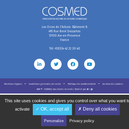
Les Ocres de l'Arbois- Bâtiment B
495 Rue René Descartes
13100 Aix-en-Provence
France
Tél: +33(0)4 42 22 30 40
Mentions légales
Conditions générales de vente
Politique de confidentialité
Gestion des cookies
2020
©
COSMED, tous droits réservés. Réalisé par
This site uses cookies and gives you control over what you want t
activate
✓ OK, accept all
✗ Deny all cookies
Privacy policy
Personalize