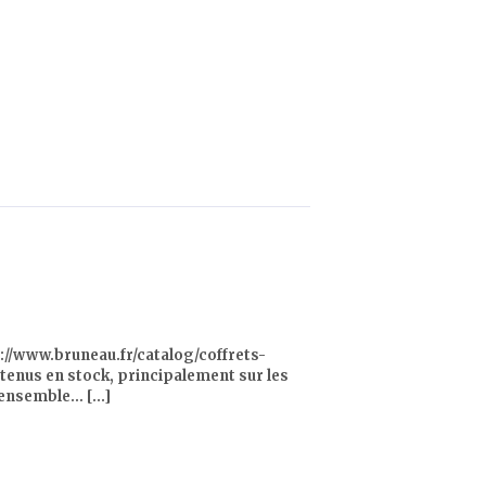
s://www.bruneau.fr/catalog/coffrets-
enus en stock, principalement sur les
’ensemble… [...]