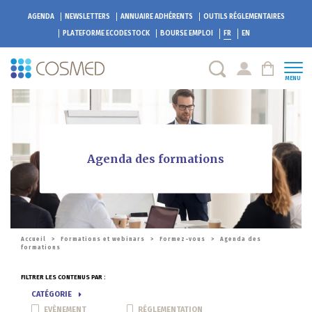
AGENDA
NEWSLETTERS
ANNUAIRE ADHÉRENTS
OUTILS RÉGLEMENTAIRES
PLATEFORME
ECODESTOCK
BOURSE EMPLOI
FR
EN
MENU
Agenda des formations
Accueil
>
Formations et webinars
>
Formez-vous
>
Agenda des
formations
FILTRER LES CONTENUS PAR :
CATÉGORIE
EVÈNEMENT
RÉGLEMENTATION