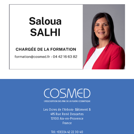
Les Ocres de l'Arbois- Bâtiment B
495 Rue René Descartes
13100 Aix-en-Provence
France
Tél: +33(0)4 42 22 30 40