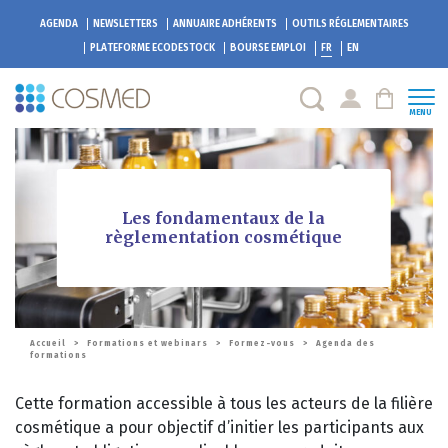
AGENDA
NEWSLETTERS
ANNUAIRE ADHÉRENTS
OUTILS RÉGLEMENTAIRES
PLATEFORME
ECODESTOCK
BOURSE EMPLOI
FR
EN
MENU
Les fondamentaux de la
règlementation cosmétique
Accueil
>
Formations et webinars
>
Formez-vous
>
Agenda des
formations
Cette formation accessible à tous les acteurs de la filière
cosmétique a pour objectif d’initier les participants aux