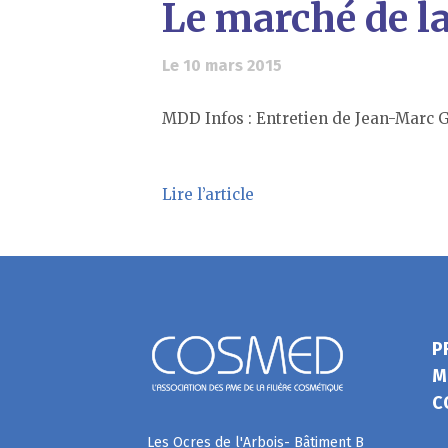
Le marché de l
Le 10 mars 2015
MDD Infos : Entretien de Jean-Marc G
Lire l’article
P
M
C
Les Ocres de l'Arbois- Bâtiment B