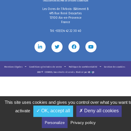
Les Ocres de l'Arbois- Bâtiment B
495 Rue René Descartes
13100 Aix-en-Provence
France
Tél: +33(0)4 42 22 30 40
Mentions légales
Conditions générales de vente
Politique de confidentialité
Gestion des cookies
2020
©
COSMED, tous droits réservés. Réalisé par
This site uses cookies and gives you control over what you want t
activate
✓ OK, accept all
✗ Deny all cookies
Privacy policy
Personalize