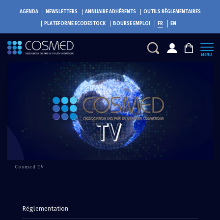
AGENDA
NEWSLETTERS
ANNUAIRE ADHÉRENTS
OUTILS RÉGLEMENTAIRES
PLATEFORME
ECODESTOCK
BOURSE EMPLOI
FR
EN
MENU
Cosmed TV
Règlementation