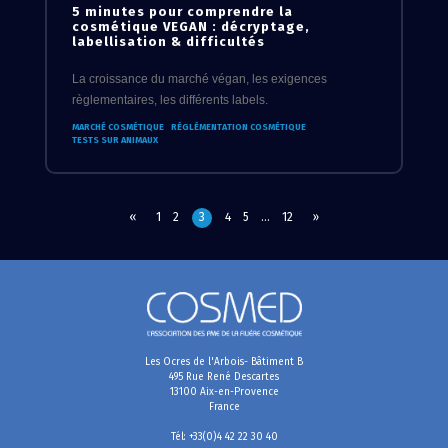
5 minutes pour comprendre la
cosmétique VEGAN : décryptage,
labellisation & difficultés
La croissance du marché végan, les exigences
règlementaires, les différents labels.
MARCHÉ COSMÉTIQUE
RÉGLÉMENTATION COSMÉTIQUE
TESTS SUR ANIMAUX
«
1
2
3
4
5
…
12
»
Les Ocres de l'Arbois- Bâtiment B
495 Rue René Descartes
13100 Aix-en-Provence
France
Tél: +33(0)4 42 22 30 40