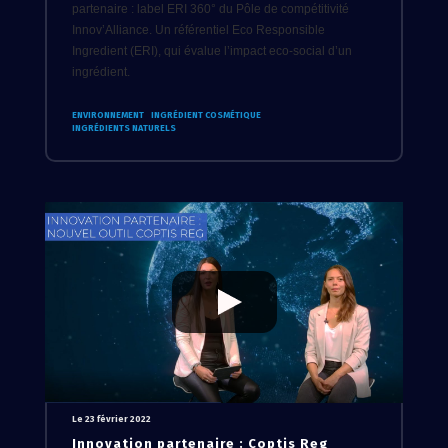
partenaire : label ERI 360° du Pôle de compétitivité
Innov’Alliance. Un référentiel Eco Responsible
Ingredient (ERI), qui évalue l’impact eco-social d’un
ingrédient.
ENVIRONNEMENT
INGRÉDIENT COSMÉTIQUE
INGRÉDIENTS NATURELS
Le 23 février 2022
Innovation partenaire : Coptis Reg