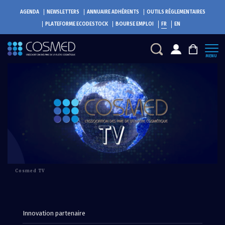
AGENDA
NEWSLETTERS
ANNUAIRE ADHÉRENTS
OUTILS RÉGLEMENTAIRES
PLATEFORME
ECODESTOCK
BOURSE EMPLOI
FR
EN
MENU
Cosmed TV
Innovation partenaire