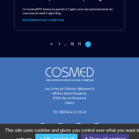
Ce CosmedTV donne la parole à Coptis avec une présentation de
son nouvel outil Coptis Reg.
RÉGLÉMENTATION COSMÉTIQUE
«
1
…
10
11
12
Les Ocres de l'Arbois- Bâtiment B
495 Rue René Descartes
13100 Aix-en-Provence
France
Tél: +33(0)4 42 22 30 40
This site uses cookies and gives you control over what you want t