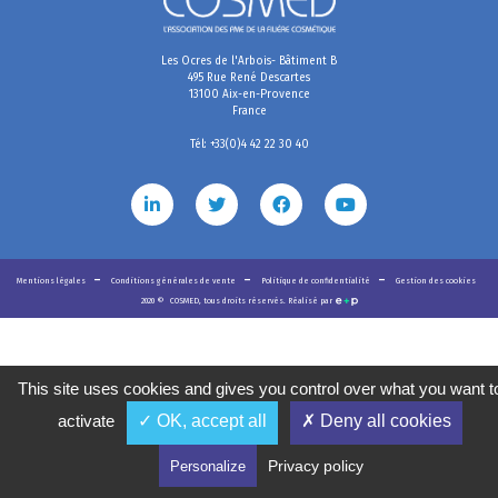
Les Ocres de l'Arbois- Bâtiment B
495 Rue René Descartes
13100 Aix-en-Provence
France
Tél: +33(0)4 42 22 30 40
Mentions légales
Conditions générales de vente
Politique de confidentialité
Gestion des cookies
2020
©
COSMED, tous droits réservés. Réalisé par
This site uses cookies and gives you control over what you want t
activate
✓ OK, accept all
✗ Deny all cookies
Privacy policy
Personalize