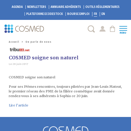
AGENDA
NEWSLETTERS
ANNUAIRE ADHÉRENTS
OUTILS RÉGLEMENTAIRES
PLATEFORME
ECODESTOCK
BOURSE EMPLOI
FR
EN
MENU
Accueil
>
On parle de nous
COSMED soigne son naturel
Le 28 juin 2017
COSMED soigne son naturel
Pour ses 19èmes rencontres, toujours pilotées par Jean-Louis Matout,
le premier réseau des PME de la filière cosmétique avait donnée
rendez-vous à ses adhérents à Sophia ce 20 juin.
Lire l’article