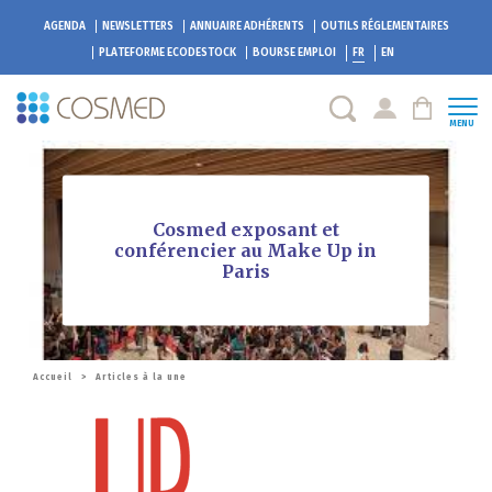
AGENDA
NEWSLETTERS
ANNUAIRE ADHÉRENTS
OUTILS RÉGLEMENTAIRES
PLATEFORME
ECODESTOCK
BOURSE EMPLOI
FR
EN
MENU
Cosmed exposant et
conférencier au Make Up in
Paris
Accueil
>
Articles à la une