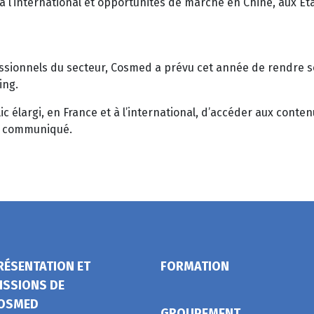
 l’international et opportunités de marché en Chine, aux Ét
ssionnels du secteur, Cosmed a prévu cet année de rendre s
ing.
c élargi, en France et à l’international, d’accéder aux conte
un communiqué.
RÉSENTATION ET
FORMATION
ISSIONS DE
OSMED
GROUPEMENT