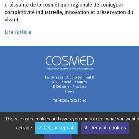
croissante de la cosmétique régionale de conjuguer
compétitivité industrielle, innovation et préservation du
vivant.
Lire l’article
Les Ocres de l'Arbois- Bâtiment B
495 Rue René Descartes
13100 Aix-en-Provence
France
Tél: +33(0)4 42 22 30 40
This site uses cookies and gives you control over what you want t
activate
✓ OK, accept all
✗ Deny all cookies
Mentions légales
Conditions générales de vente
Politique de confidentialité
Gestion des cookies