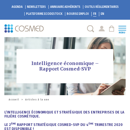
AGENDA
NEWSLETTERS
ANNUAIRE ADHÉRENTS
OUTILS RÉGLEMENTAIRES
PLATEFORME
ECODESTOCK
BOURSE EMPLOI
FR
EN
MENU
Intelligence économique –
Rapport Cosmed-SVP
Accueil
>
Articles à la une
L’INTELLIGENCE ÉCONOMIQUE ET STRATÉGIQUE DES ENTREPRISES DE LA
FILIÈRE COSMÉTIQUE.
ÈME
ÈME
LE 2
RAPPORT STRATÉGIQUE COSMED-SVP DU 4
TRIMESTRE 2020
EST DISPONIBLE !