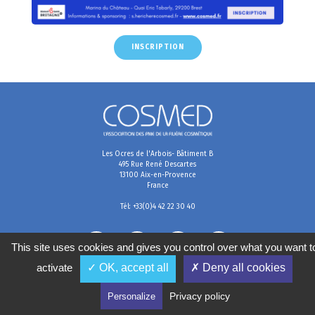
INSCRIPTION
Les Ocres de l'Arbois- Bâtiment B
495 Rue René Descartes
13100 Aix-en-Provence
France
Tél: +33(0)4 42 22 30 40
This site uses cookies and gives you control over what you want t
activate
✓ OK, accept all
✗ Deny all cookies
Mentions légales
Conditions générales de vente
Politique de confidentialité
Gestion des cookies
Privacy policy
Personalize
2020
©
COSMED, tous droits réservés. Réalisé par