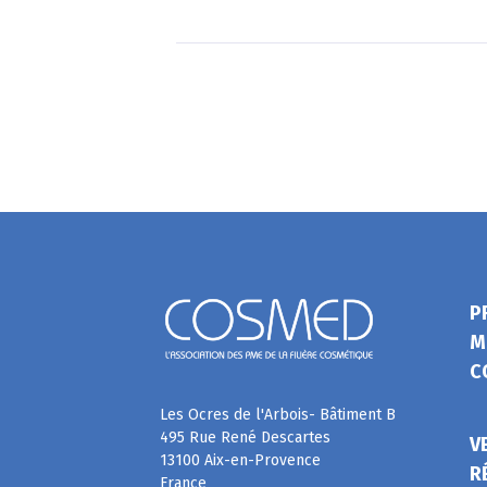
P
M
C
Les Ocres de l'Arbois- Bâtiment B
495 Rue René Descartes
V
13100 Aix-en-Provence
R
France