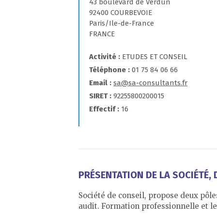
43 boulevard de Verdun
92400 COURBEVOIE
Paris/Ile-de-France
FRANCE
Activité
ETUDES ET CONSEIL
Téléphone
01 75 84 06 66
Email
sa@sa-consultants.fr
SIRET
92255800200015
Effectif
16
PRÉSENTATION DE LA SOCIÉTÉ, D
Société de conseil, propose deux pôle
audit. Formation professionnelle et le