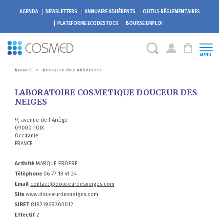
AGENDA
NEWSLETTERS
ANNUAIRE ADHÉRENTS
OUTILS RÉGLEMENTAIRES
PLATEFORME
ECODESTOCK
BOURSE EMPLOI
MENU
Accueil
>
Annuaire des adhérents
LABORATOIRE COSMETIQUE DOUCEUR DES
NEIGES
9, avenue de l'Ariège
09000 FOIX
Occitanie
FRANCE
Activité
MARQUE PROPRE
Téléphone
06 77 18 41 24
Email
contact@douceurdesneiges.com
Site
www.douceurdesneiges.com
SIRET
81921969200012
Effectif
2