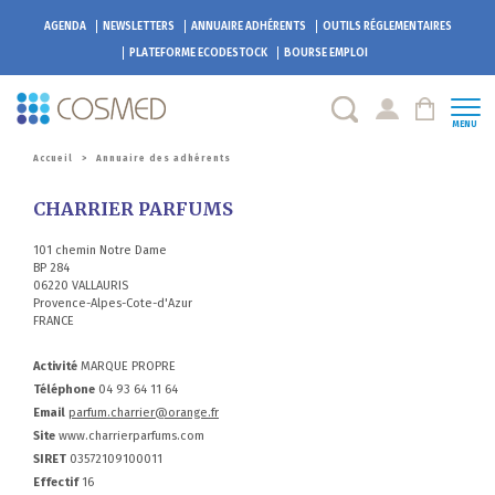
AGENDA
NEWSLETTERS
ANNUAIRE ADHÉRENTS
OUTILS RÉGLEMENTAIRES
PLATEFORME
ECODESTOCK
BOURSE EMPLOI
MENU
Accueil
>
Annuaire des adhérents
CHARRIER PARFUMS
101 chemin Notre Dame
BP 284
06220 VALLAURIS
Provence-Alpes-Cote-d'Azur
FRANCE
Activité
MARQUE PROPRE
Téléphone
04 93 64 11 64
Email
parfum.charrier@orange.fr
Site
www.charrierparfums.com
SIRET
03572109100011
Effectif
16