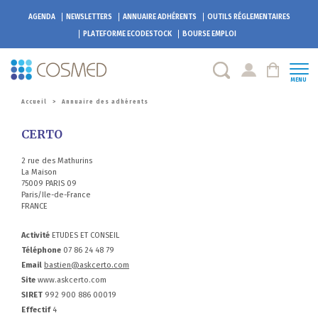
AGENDA
NEWSLETTERS
ANNUAIRE ADHÉRENTS
OUTILS RÉGLEMENTAIRES
PLATEFORME
ECODESTOCK
BOURSE EMPLOI
MENU
Accueil
>
Annuaire des adhérents
CERTO
2 rue des Mathurins
La Maison
75009 PARIS 09
Paris/Ile-de-France
FRANCE
Activité
ETUDES ET CONSEIL
Téléphone
07 86 24 48 79
Email
bastien@askcerto.com
Site
www.askcerto.com
SIRET
992 900 886 00019
Effectif
4