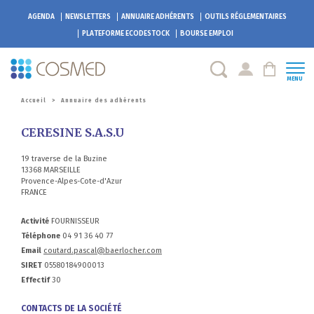
AGENDA
NEWSLETTERS
ANNUAIRE ADHÉRENTS
OUTILS RÉGLEMENTAIRES
PLATEFORME
ECODESTOCK
BOURSE EMPLOI
MENU
Accueil
>
Annuaire des adhérents
CERESINE S.A.S.U
19 traverse de la Buzine
13368 MARSEILLE
Provence-Alpes-Cote-d'Azur
FRANCE
Activité
FOURNISSEUR
Téléphone
04 91 36 40 77
Email
coutard.pascal@baerlocher.com
SIRET
05580184900013
Effectif
30
CONTACTS DE LA SOCIÉTÉ