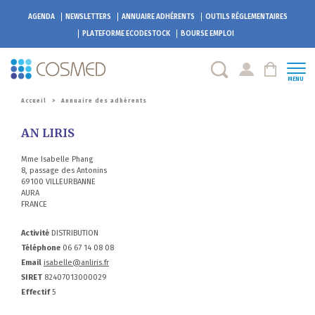
AGENDA
NEWSLETTERS
ANNUAIRE ADHÉRENTS
OUTILS RÉGLEMENTAIRES
PLATEFORME
ECODESTOCK
BOURSE EMPLOI
MENU
Accueil
>
Annuaire des adhérents
AN LIRIS
Mme Isabelle Phang
8, passage des Antonins
69100 VILLEURBANNE
AURA
FRANCE
Activité
DISTRIBUTION
Téléphone
06 67 14 08 08
Email
isabelle@anliris.fr
SIRET
82407013000029
Effectif
5