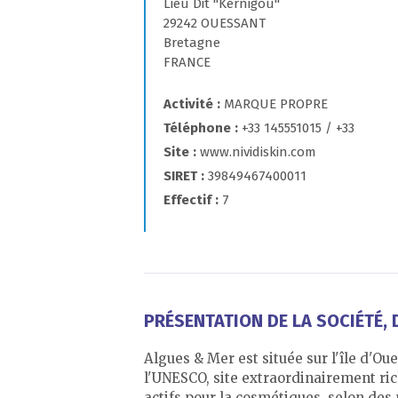
Lieu Dit "Kernigou"
29242 OUESSANT
Bretagne
FRANCE
Activité
MARQUE PROPRE
Téléphone
+33 145551015 / +33
Site
www.nividiskin.com
SIRET
39849467400011
Effectif
7
PRÉSENTATION DE LA SOCIÉTÉ, D
Algues & Mer est située sur l'île d'Ou
l'UNESCO, site extraordinairement ric
actifs pour la cosmétiques, selon de