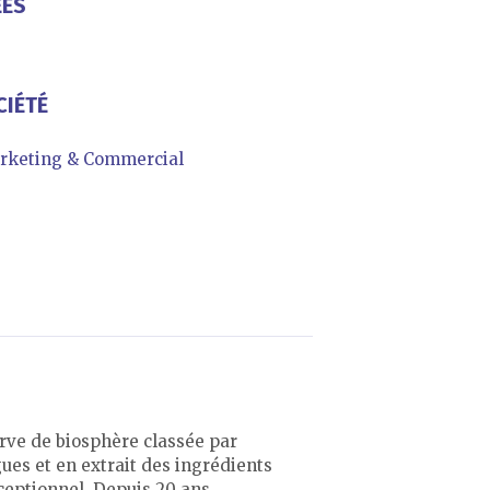
ÉES
CIÉTÉ
rketing & Commercial
erve de biosphère classée par
ues et en extrait des ingrédients
ceptionnel. Depuis 20 ans,