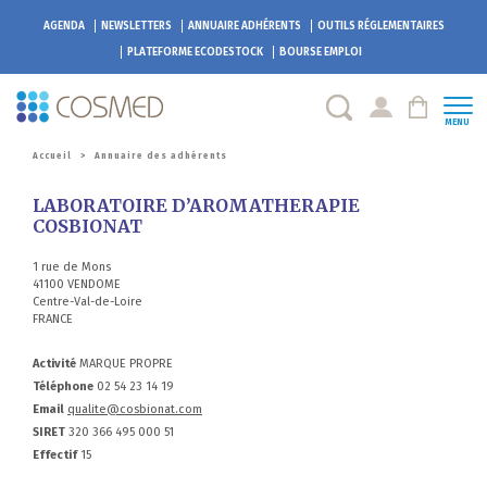
AGENDA
NEWSLETTERS
ANNUAIRE ADHÉRENTS
OUTILS RÉGLEMENTAIRES
PLATEFORME
ECODESTOCK
BOURSE EMPLOI
MENU
Accueil
>
Annuaire des adhérents
LABORATOIRE D’AROMATHERAPIE
COSBIONAT
1 rue de Mons
41100 VENDOME
Centre-Val-de-Loire
FRANCE
Activité
MARQUE PROPRE
Téléphone
02 54 23 14 19
Email
qualite@cosbionat.com
SIRET
320 366 495 000 51
Effectif
15