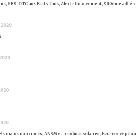
niens, SBS, OTC aux Etats-Unis, Alerte financement, 900ème adhé
 2020
M
 2020
2020
2020
s gels mains non rincés, ANSM et produits solaires, Eco-conception