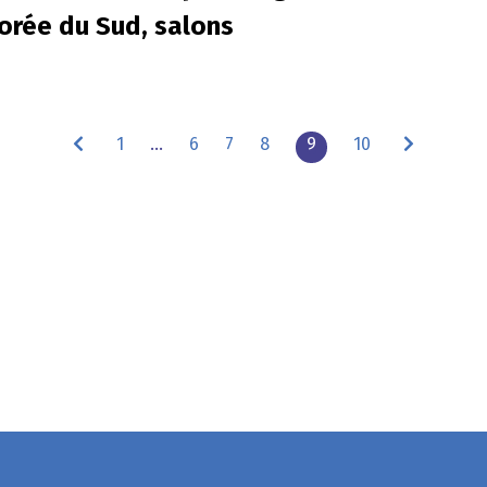
orée du Sud, salons
1
…
6
7
8
9
10