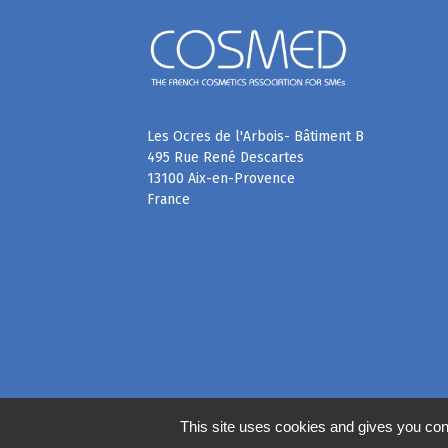
Les Ocres de l'Arbois- Bâtiment B
495 Rue René Descartes
13100 Aix-en-Provence
France
This site uses cookies and gives you con
©
2020
COSMED, tous droits réservés. Réalisé par