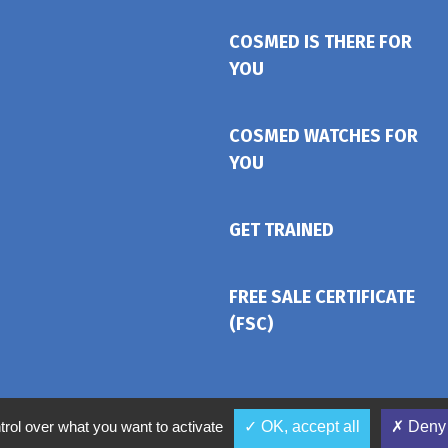
COSMED IS THERE FOR
YOU
COSMED WATCHES FOR
YOU
GET TRAINED
FREE SALE CERTIFICATE
(FSC)
trol over what you want to activate
✓ OK, accept all
✗ Deny 
Terms & Conditions
Data pre