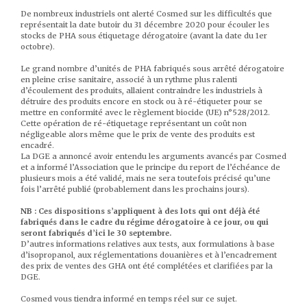
De nombreux industriels ont alerté Cosmed sur les difficultés que
représentait la date butoir du 31 décembre 2020 pour écouler les
stocks de PHA sous étiquetage dérogatoire (avant la date du 1er
octobre).
Le grand nombre d’unités de PHA fabriqués sous arrêté dérogatoire
en pleine crise sanitaire, associé à un rythme plus ralenti
d’écoulement des produits, allaient contraindre les industriels à
détruire des produits encore en stock ou à ré-étiqueter pour se
mettre en conformité avec le règlement biocide (UE) n°528/2012.
Cette opération de ré-étiquetage représentant un coût non
négligeable alors même que le prix de vente des produits est
encadré.
La DGE a annoncé avoir entendu les arguments avancés par Cosmed
et a informé l’Association que le principe du report de l’échéance de
plusieurs mois a été validé, mais ne sera toutefois précisé qu’une
fois l’arrêté publié (probablement dans les prochains jours).
NB : Ces dispositions s’appliquent à des lots qui ont déjà été
fabriqués dans le cadre du régime dérogatoire à ce jour, ou qui
seront fabriqués d’ici le 30 septembre.
D’autres informations relatives aux tests, aux formulations à base
d’isopropanol, aux réglementations douanières et à l’encadrement
des prix de ventes des GHA ont été complétées et clarifiées par la
DGE.
Cosmed vous tiendra informé en temps réel sur ce sujet.