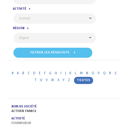
ACTIVITÉ
RÉGION
FILTRER LES RÉSULTATS
#
A
B
C
D
E
F
G
H
I
J
K
L
M
N
O
P
Q
R
S
T
U
V
W
X
Y
Z
TOUTES
NOM DE SOCIÉTÉ
ACTIVEN FRANCE
ACTIVITÉ
FOURNISSEUR