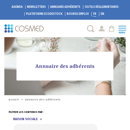
AGENDA
NEWSLETTERS
ANNUAIRE ADHÉRENTS
OUTILS RÉGLEMENTAIRES
PLATEFORME
ECODESTOCK
BOURSE EMPLOI
FR
EN
MENU
Annuaire des adhérents
Accueil
>
Annuaire des adhérents
FILTRER LES CONTENUS PAR :
RAISON SOCIALE