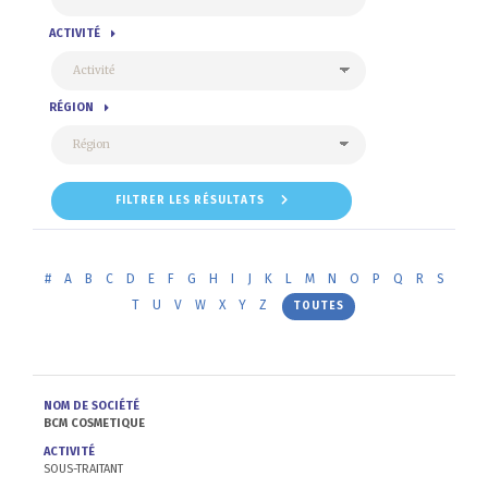
ACTIVITÉ
RÉGION
FILTRER LES RÉSULTATS
#
A
B
C
D
E
F
G
H
I
J
K
L
M
N
O
P
Q
R
S
T
U
V
W
X
Y
Z
TOUTES
NOM DE SOCIÉTÉ
BCM COSMETIQUE
ACTIVITÉ
SOUS-TRAITANT