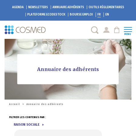
AGENDA
NEWSLETTERS
ANNUAIRE ADHÉRENTS
OUTILS RÉGLEMENTAIRES
PLATEFORME
ECODESTOCK
BOURSE EMPLOI
FR
EN
MENU
Annuaire des adhérents
Accueil
>
Annuaire des adhérents
FILTRER LES CONTENUS PAR :
RAISON SOCIALE