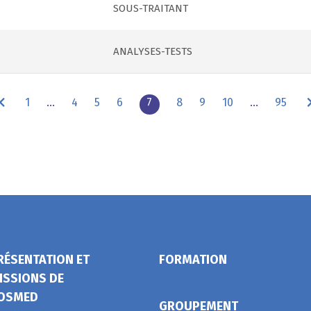
SOUS-TRAITANT
ANALYSES-TESTS
1
…
4
5
6
7
8
9
10
…
95
RÉSENTATION ET
FORMATION
ISSIONS DE
OSMED
GROUPEMENT