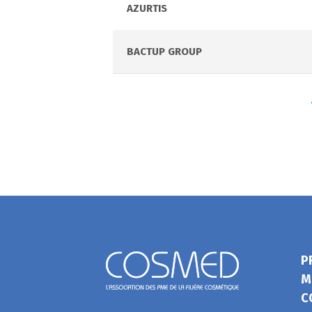
AZURTIS
BACTUP GROUP
P
M
C