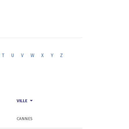
T
U
V
W
X
Y
Z
VILLE
CANNES