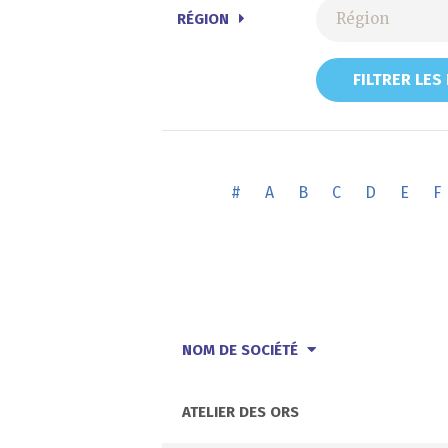
RÉGION
FILTRER LES
#
A
B
C
D
E
F
NOM DE SOCIÉTÉ
ATELIER DES ORS