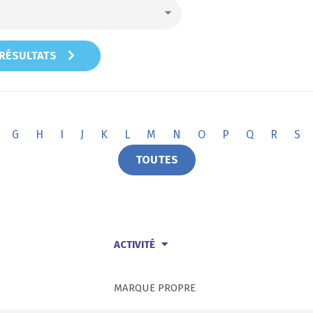
 RÉSULTATS
G
H
I
J
K
L
M
N
O
P
Q
R
S
TOUTES
ACTIVITÉ
MARQUE PROPRE